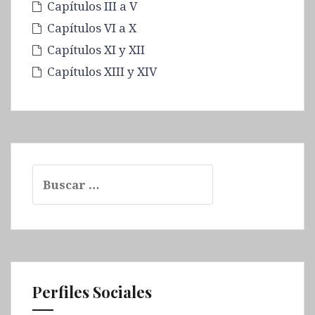
Capítulos III a V
Capítulos VI a X
Capítulos XI y XII
Capítulos XIII y XIV
B
u
s
c
a
r
:
Perfiles Sociales