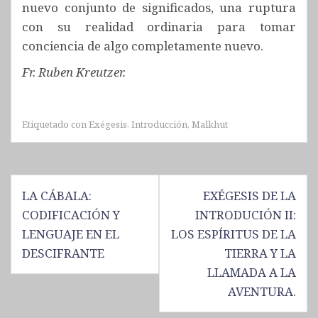
nuevo conjunto de significados, una ruptura
con su realidad ordinaria para tomar
conciencia de algo completamente nuevo.
Fr. Ruben Kreutzer.
Etiquetado con
Exégesis
,
Introducción
,
Malkhut
N
LA CÁBALA:
EXÉGESIS DE LA
CODIFICACIÓN Y
INTRODUCIÓN II:
a
LENGUAJE EN EL
LOS ESPÍRITUS DE LA
v
DESCIFRANTE
TIERRA Y LA
e
LLAMADA A LA
g
AVENTURA.
a